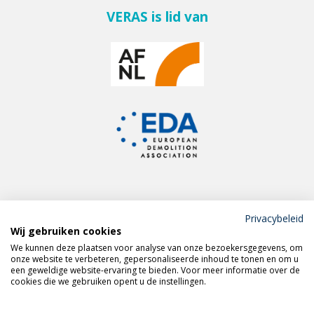
VERAS is lid van
Privacybeleid
Wij gebruiken cookies
Meld je aan voor de
We kunnen deze plaatsen voor analyse van onze bezoekersgegevens, om
VERAS nieuwsbrief
onze website te verbeteren, gepersonaliseerde inhoud te tonen en om u
een geweldige website-ervaring te bieden. Voor meer informatie over de
cookies die we gebruiken opent u de instellingen.
Volg VERAS op
LinkedIn