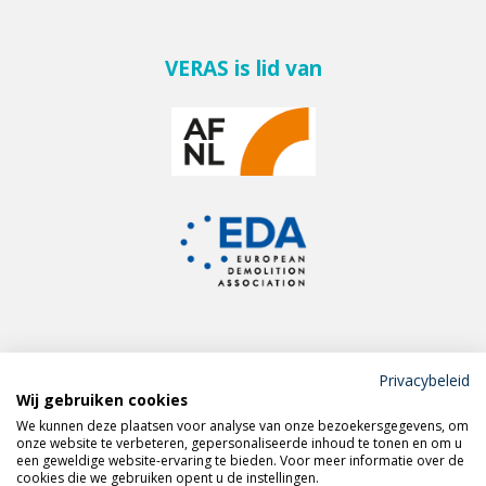
VERAS is lid van
Privacybeleid
Wij gebruiken cookies
Meld je aan voor de
We kunnen deze plaatsen voor analyse van onze bezoekersgegevens, om
VERAS nieuwsbrief
onze website te verbeteren, gepersonaliseerde inhoud te tonen en om u
een geweldige website-ervaring te bieden. Voor meer informatie over de
cookies die we gebruiken opent u de instellingen.
Volg VERAS op