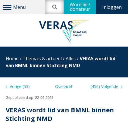
Word lid /
Inloggen
donateur
Home
Thema’s & actueel
Alles
VERAS wordt lid
van BMNL binnen Stichting NMD
Vorige (53)
Overzicht
(456) Volgende
Gepubliceerd op:
22-06-2025
VERAS wordt lid van BMNL binnen
Stichting NMD