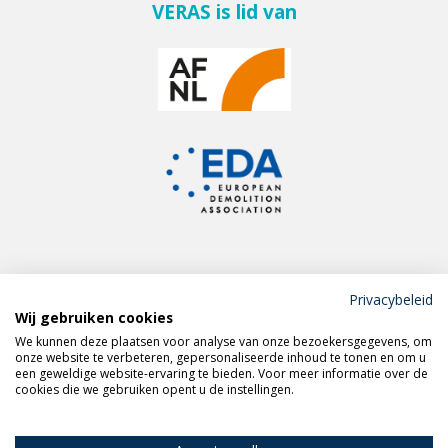
VERAS is lid van
Privacybeleid
Wij gebruiken cookies
Meld je aan voor de
We kunnen deze plaatsen voor analyse van onze bezoekersgegevens, om
VERAS nieuwsbrief
onze website te verbeteren, gepersonaliseerde inhoud te tonen en om u
een geweldige website-ervaring te bieden. Voor meer informatie over de
cookies die we gebruiken opent u de instellingen.
Volg VERAS op
LinkedIn