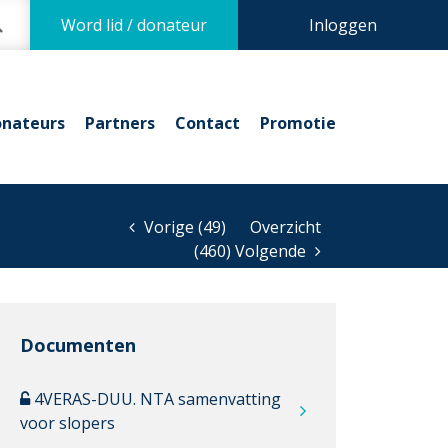
Word lid / donateur
Inloggen
nateurs
Partners
Contact
Promotie
Vorige (49)
Overzicht
(460) Volgende
Documenten
4VERAS-DUU. NTA samenvatting
voor slopers