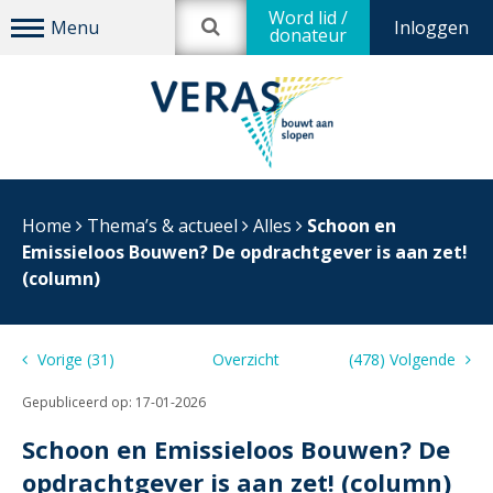
Word lid /
Inloggen
donateur
Home
Thema’s & actueel
Alles
Schoon en
Emissieloos Bouwen? De opdrachtgever is aan zet!
(column)
Vorige (31)
Overzicht
(478) Volgende
Gepubliceerd op:
17-01-2026
Schoon en Emissieloos Bouwen? De
opdrachtgever is aan zet! (column)