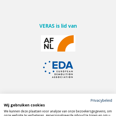
VERAS is lid van
Privacybeleid
Wij gebruiken cookies
Meld je aan voor de
We kunnen deze plaatsen voor analyse van onze bezoekersgegevens, om
VERAS nieuwsbrief
onze website te verbeteren, gepersonaliseerde inhoud te tonen en om u