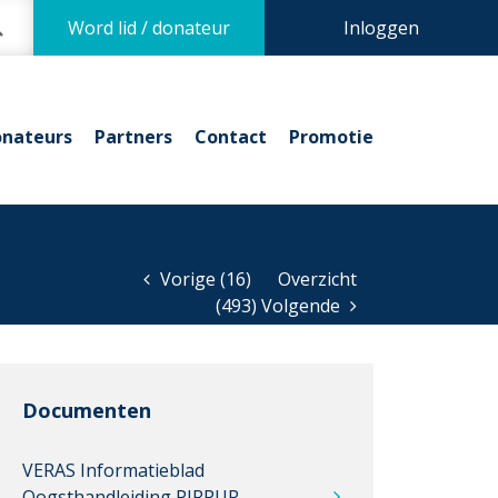
Word lid / donateur
Inloggen
nateurs
Partners
Contact
Promotie
Vorige (16)
Overzicht
(493) Volgende
Documenten
VERAS Informatieblad
Oogsthandleiding PIRPUR-