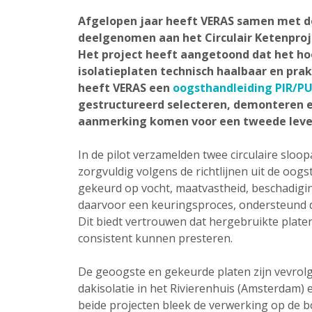
Afgelopen jaar heeft VERAS samen met de
deelgenomen aan het Circulair Ketenproje
Het project heeft aangetoond dat het h
isolatieplaten technisch haalbaar en pra
heeft VERAS een
oogsthandleiding PIR/PU
gestructureerd selecteren, demonteren en
aanmerking komen voor een tweede leve
In de pilot verzamelden twee circulaire sloo
zorgvuldig volgens de richtlijnen uit de oog
gekeurd op vocht, maatvastheid, beschadigi
daarvoor een keuringsproces, ondersteund d
Dit biedt vertrouwen dat hergebruikte plat
consistent kunnen presteren.
De geoogste en gekeurde platen zijn vevrolg
dakisolatie in het Rivierenhuis (Amsterdam) en
beide projecten bleek de verwerking op de 