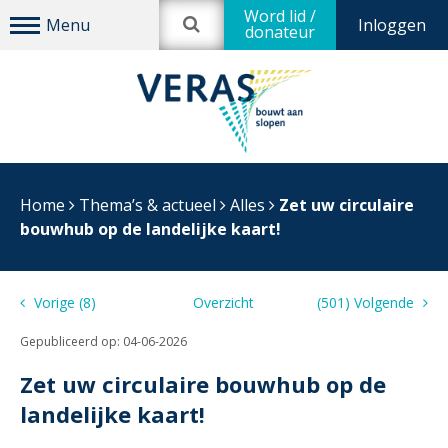
Word lid /
Inloggen
donateur
Home
Thema’s & actueel
Alles
Zet uw circulaire
bouwhub op de landelijke kaart!
Vorige (8)
Overzicht
(501) Volgende
Gepubliceerd op:
04-06-2026
Zet uw circulaire bouwhub op de
landelijke kaart!