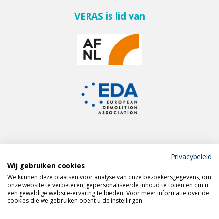
VERAS is lid van
Privacybeleid
Wij gebruiken cookies
Meld je aan voor de
We kunnen deze plaatsen voor analyse van onze bezoekersgegevens, om
VERAS nieuwsbrief
onze website te verbeteren, gepersonaliseerde inhoud te tonen en om u
een geweldige website-ervaring te bieden. Voor meer informatie over de
cookies die we gebruiken opent u de instellingen.
Volg VERAS op
LinkedIn