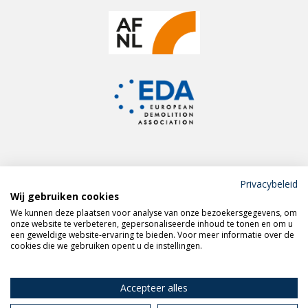
Privacybeleid
Wij gebruiken cookies
Meld je aan voor de
We kunnen deze plaatsen voor analyse van onze bezoekersgegevens, om
VERAS nieuwsbrief
onze website te verbeteren, gepersonaliseerde inhoud te tonen en om u
een geweldige website-ervaring te bieden. Voor meer informatie over de
cookies die we gebruiken opent u de instellingen.
Volg VERAS op
LinkedIn
Accepteer alles