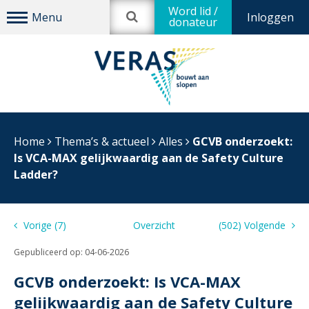
Word lid /
Inloggen
donateur
Home
Thema’s & actueel
Alles
GCVB onderzoekt:
Is VCA-MAX gelijkwaardig aan de Safety Culture
Ladder?
Vorige (7)
Overzicht
(502) Volgende
Gepubliceerd op:
04-06-2026
GCVB onderzoekt: Is VCA-MAX
gelijkwaardig aan de Safety Culture