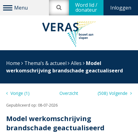
Word lid /
Inloggen
donateur
Home
Thema’s & actueel
Alles
Model
werkomschrijving brandschade geactualiseerd
Vorige (1)
Overzicht
(508) Volgende
Gepubliceerd op:
08-07-2026
Model werkomschrijving
brandschade geactualiseerd