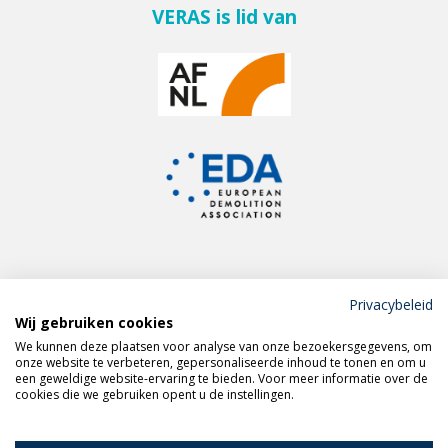
VERAS is lid van
Privacybeleid
Wij gebruiken cookies
Meld je aan voor de
We kunnen deze plaatsen voor analyse van onze bezoekersgegevens, om
VERAS nieuwsbrief
onze website te verbeteren, gepersonaliseerde inhoud te tonen en om u
een geweldige website-ervaring te bieden. Voor meer informatie over de
cookies die we gebruiken opent u de instellingen.
Volg VERAS op
LinkedIn