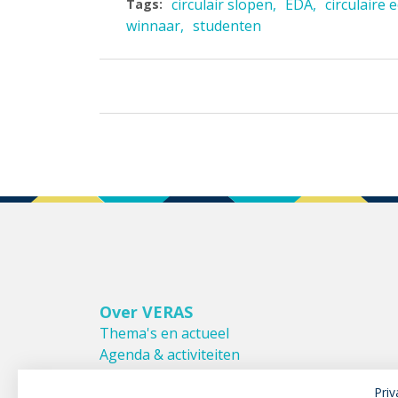
circulair slopen
EDA
circulaire
Tags:
winnaar
studenten
Over VERAS
Thema's en actueel
Agenda & activiteiten
Bestuur & Commissies
Priv
Leden van VERAS