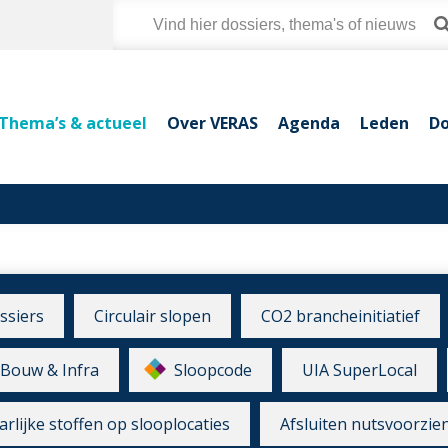
Thema’s & actueel
Over VERAS
Agenda
Leden
Do
ssiers
Circulair slopen
CO2 brancheinitiatief
Bouw & Infra
Sloopcode
UIA SuperLocal
rlijke stoffen op slooplocaties
Afsluiten nutsvoorzie