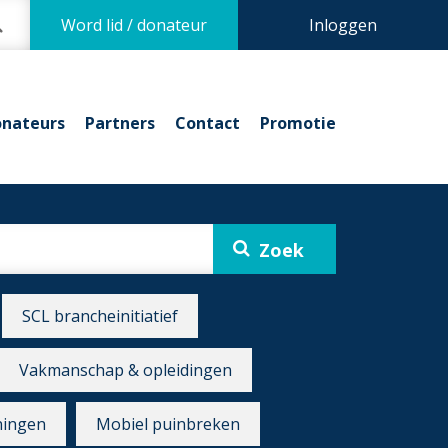
Word lid / donateur
Inloggen
nateurs
Partners
Contact
Promotie
SCL brancheinitiatief
Vakmanschap & opleidingen
ningen
Mobiel puinbreken