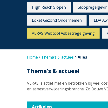
High Reach Slopen
Sloopregelgevin
Loket Gezond Ondernemen
EDA Aw
VERAS Webtool Asbestregelgeving
Home
Thema’s & actueel
Alles
Thema's & actueel
VERAS is actief met en betrokken bij veel dos
en asbestverwijderingsbranche. Zo Bouwt V
Artikelen