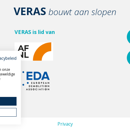
VERAS
bouwt aan slopen
VERAS is lid van
acybeleid
m onze
geweldige
e
Privacy