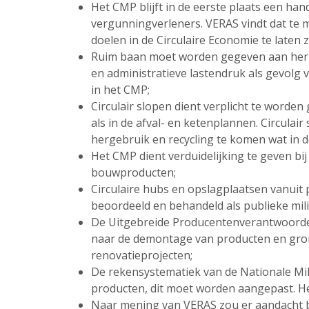
Het CMP blijft in de eerste plaats een ha
vergunningverleners. VERAS vindt dat te m
doelen in de Circulaire Economie te laten zi
Ruim baan moet worden gegeven aan herni
en administratieve lastendruk als gevolg
in het CMP;
Circulair slopen dient verplicht te worde
als in de afval- en ketenplannen. Circula
hergebruik en recycling te komen wat in d
Het CMP dient verduidelijking te geven bij
bouwproducten;
Circulaire hubs en opslagplaatsen vanuit p
beoordeeld en behandeld als publieke mil
De Uitgebreide Producentenverantwoordel
naar de demontage van producten en gron
renovatieprojecten;
De rekensystematiek van de Nationale Mil
producten, dit moet worden aangepast. He
Naar mening van VERAS zou er aandacht