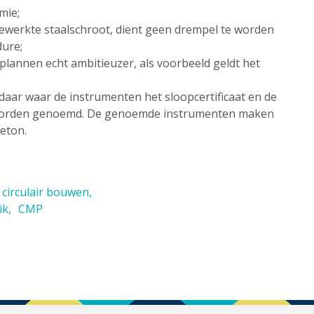
mie;
bewerkte staalschroot, dient geen drempel te worden
dure;
annen echt ambitieuzer, als voorbeeld geldt het
daar waar de instrumenten het sloopcertificaat en de
ect worden genoemd. De genoemde instrumenten maken
Beton.
circulair bouwen
ik
CMP