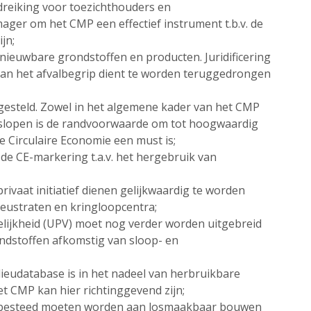
ndreiking voor toezichthouders en
ager om het CMP een effectief instrument t.b.v. de
jn;
euwbare grondstoffen en producten. Juridificering
 van het afvalbegrip dient te worden teruggedrongen
n gesteld. Zowel in het algemene kader van het CMP
ir slopen is de randvoorwaarde om tot hoogwaardig
e Circulaire Economie een must is;
 de CE-markering t.a.v. het hergebruik van
rivaat initiatief dienen gelijkwaardig te worden
ieustraten en kringloopcentra;
ijkheid (UPV) moet nog verder worden uitgebreid
dstoffen afkomstig van sloop- en
ieudatabase is in het nadeel van herbruikbare
t CMP kan hier richtinggevend zijn;
 besteed moeten worden aan losmaakbaar bouwen