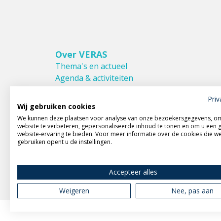
Over VERAS
Thema's en actueel
Agenda & activiteiten
Bestuur & Commissies
Priv
Leden van VERAS
Wij gebruiken cookies
Donateurs van VERAS
We kunnen deze plaatsen voor analyse van onze bezoekersgegevens, o
Huishoudelijk reglement
website te verbeteren, gepersonaliseerde inhoud te tonen en om u een 
website-ervaring te bieden. Voor meer informatie over de cookies die w
gebruiken opent u de instellingen.
Accepteer alles
Weigeren
Nee, pas aan