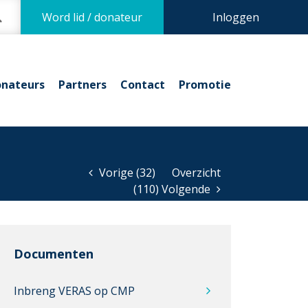
Word lid / donateur
Inloggen
nateurs
Partners
Contact
Promotie
Vorige (32)
Overzicht
(110) Volgende
Documenten
Inbreng VERAS op CMP