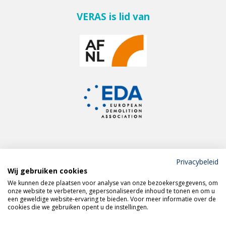
VERAS is lid van
Privacybeleid
Wij gebruiken cookies
Meld je aan voor de
We kunnen deze plaatsen voor analyse van onze bezoekersgegevens, om
VERAS nieuwsbrief
onze website te verbeteren, gepersonaliseerde inhoud te tonen en om u
een geweldige website-ervaring te bieden. Voor meer informatie over de
cookies die we gebruiken opent u de instellingen.
Volg VERAS op
LinkedIn