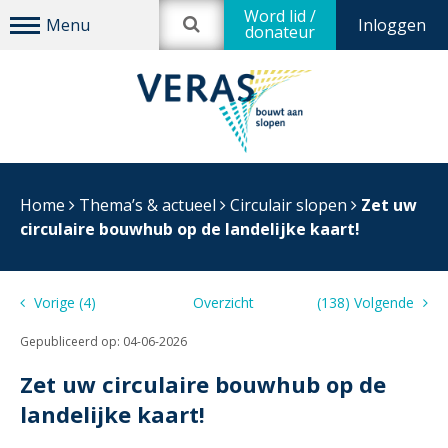
Word lid /
Inloggen
donateur
Home
Thema’s & actueel
Circulair slopen
Zet uw
circulaire bouwhub op de landelijke kaart!
Vorige (4)
Overzicht
(138) Volgende
Gepubliceerd op:
04-06-2026
Zet uw circulaire bouwhub op de
landelijke kaart!