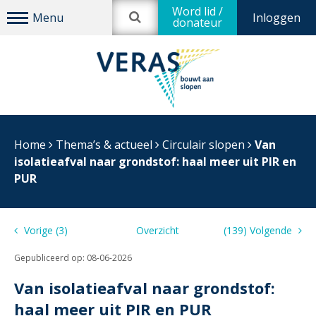
Word lid /
Inloggen
donateur
Home
Thema’s & actueel
Circulair slopen
Van
isolatieafval naar grondstof: haal meer uit PIR en
PUR
Vorige (3)
Overzicht
(139) Volgende
Gepubliceerd op:
08-06-2026
Van isolatieafval naar grondstof:
haal meer uit PIR en PUR