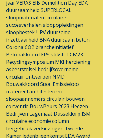
jaar VERAS
EIB
Demolition Day
EDA
duurzaamheid
SUPERLOCAL
sloopmaterialen
circulaire
succesverhalen
sloopopleidingen
sloopbestek
UPV
duurzame
inzetbaarheid
BNA
duurzaam beton
Corona
CO2 brancheinitiatief
Betonakkoord
EPS
stikstof
CB'23
Recyclingsymposium
MKI
herziening
asbeststelsel
bedrijfsovername
circulair ontwerpen
NMD
Bouwakkoord Staal
Emissieloos
materieel
architecten en
sloopaannemers
circulair bouwen
conventie
BouwBeurs 2023
Heezen
Bedrijven
Lagemaat
Dusseldorp ISM
circulaire economie
column
hergebruik
verkiezingen
Tweede
Kamer
ledenbijeenkomst
EDA Award