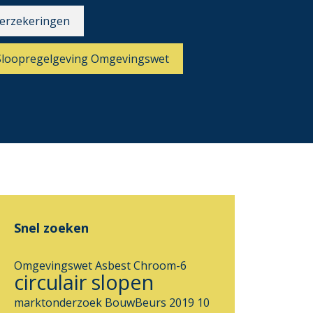
erzekeringen
Sloopregelgeving Omgevingswet
Snel zoeken
Omgevingswet
Asbest
Chroom-6
circulair slopen
marktonderzoek
BouwBeurs 2019
10