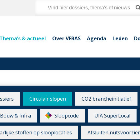
Thema’s & actueel
Over VERAS
Agenda
Leden
Do
ssiers
Circulair slopen
CO2 brancheinitiatief
Bouw & Infra
Sloopcode
UIA SuperLocal
rlijke stoffen op slooplocaties
Afsluiten nutsvoorzie