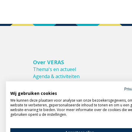
Over VERAS
Thema's en actueel
Agenda & activiteiten
Bestuur & Commissies
Priv
Leden van VERAS
Wij gebruiken cookies
Donateurs van VERAS
We kunnen deze plaatsen voor analyse van onze bezoekersgegevens, o
Huishoudelijk reglement
website te verbeteren, gepersonaliseerde inhoud te tonen en om u een 
website-ervaring te bieden. Voor meer informatie over de cookies die w
gebruiken opent u de instellingen.