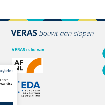
VERAS
bouwt aan slopen
VERAS is lid van
acybeleid
m onze
geweldige
e