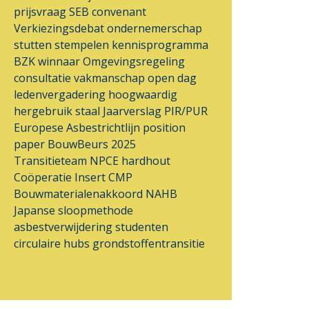
prijsvraag
SEB
convenant
Verkiezingsdebat
ondernemerschap
stutten
stempelen
kennisprogramma
BZK
winnaar
Omgevingsregeling
consultatie
vakmanschap
open dag
ledenvergadering
hoogwaardig
hergebruik
staal
Jaarverslag
PIR/PUR
Europese Asbestrichtlijn
position
paper
BouwBeurs 2025
Transitieteam
NPCE
hardhout
Coöperatie Insert
CMP
Bouwmaterialenakkoord
NAHB
Japanse sloopmethode
asbestverwijdering
studenten
circulaire hubs
grondstoffentransitie