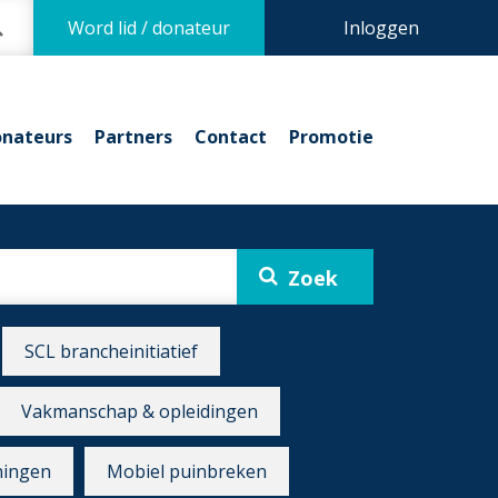
Word lid / donateur
Inloggen
nateurs
Partners
Contact
Promotie
SCL brancheinitiatief
Vakmanschap & opleidingen
ningen
Mobiel puinbreken