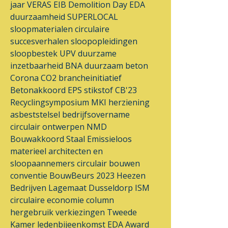
jaar VERAS
EIB
Demolition Day
EDA
duurzaamheid
SUPERLOCAL
sloopmaterialen
circulaire
succesverhalen
sloopopleidingen
sloopbestek
UPV
duurzame
inzetbaarheid
BNA
duurzaam beton
Corona
CO2 brancheinitiatief
Betonakkoord
EPS
stikstof
CB'23
Recyclingsymposium
MKI
herziening
asbeststelsel
bedrijfsovername
circulair ontwerpen
NMD
Bouwakkoord Staal
Emissieloos
materieel
architecten en
sloopaannemers
circulair bouwen
conventie
BouwBeurs 2023
Heezen
Bedrijven
Lagemaat
Dusseldorp ISM
circulaire economie
column
hergebruik
verkiezingen
Tweede
Kamer
ledenbijeenkomst
EDA Award