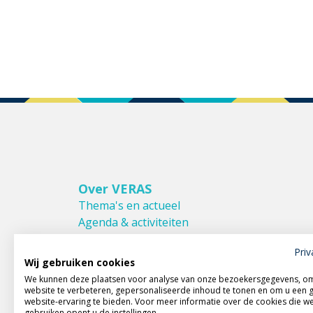
Over VERAS
Thema's en actueel
Agenda & activiteiten
Bestuur & Commissies
Priv
Leden van VERAS
Wij gebruiken cookies
Donateurs van VERAS
We kunnen deze plaatsen voor analyse van onze bezoekersgegevens, o
Huishoudelijk reglement
website te verbeteren, gepersonaliseerde inhoud te tonen en om u een 
website-ervaring te bieden. Voor meer informatie over de cookies die w
gebruiken opent u de instellingen.