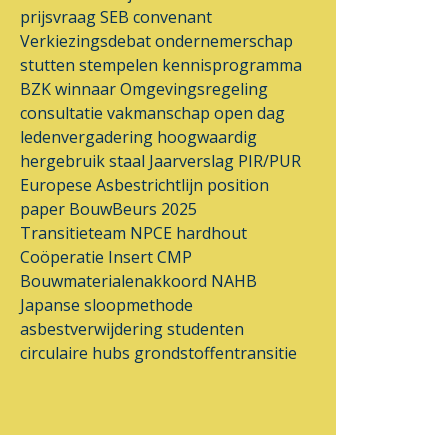
prijsvraag
SEB
convenant
Verkiezingsdebat
ondernemerschap
stutten
stempelen
kennisprogramma
BZK
winnaar
Omgevingsregeling
consultatie
vakmanschap
open dag
ledenvergadering
hoogwaardig
hergebruik
staal
Jaarverslag
PIR/PUR
Europese Asbestrichtlijn
position
paper
BouwBeurs 2025
Transitieteam
NPCE
hardhout
Coöperatie Insert
CMP
Bouwmaterialenakkoord
NAHB
Japanse sloopmethode
asbestverwijdering
studenten
circulaire hubs
grondstoffentransitie