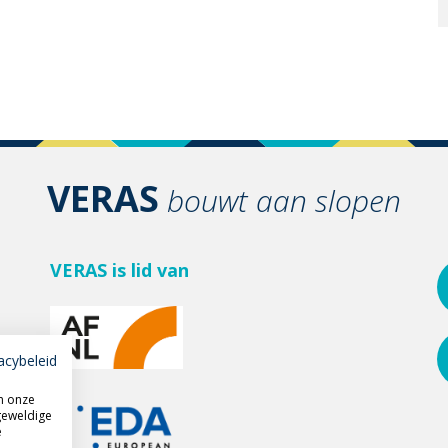
VERAS
bouwt aan slopen
VERAS is lid van
acybeleid
m onze
geweldige
e