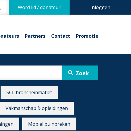
Word lid / donateur
Inloggen
nateurs
Partners
Contact
Promotie
SCL brancheinitiatief
Vakmanschap & opleidingen
ningen
Mobiel puinbreken