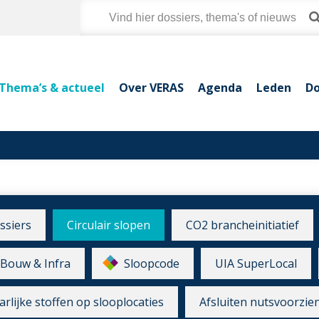
Thema’s & actueel
Over VERAS
Agenda
Leden
Do
ssiers
Circulair slopen
CO2 brancheinitiatief
Bouw & Infra
Sloopcode
UIA SuperLocal
rlijke stoffen op slooplocaties
Afsluiten nutsvoorzie