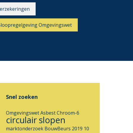
erzekeringen
Sloopregelgeving Omgevingswet
Snel zoeken
Omgevingswet
Asbest
Chroom-6
circulair slopen
marktonderzoek
BouwBeurs 2019
10