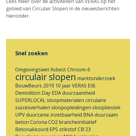
Lees meer over de activiteiten van VERAS op het
gebied van Circulair Slopen in de nieuwsberichten
hieronder.
Snel zoeken
Omgevingswet
Asbest
Chroom-6
circulair slopen
marktonderzoek
BouwBeurs 2019
10 jaar VERAS
EIB
Demolition Day
EDA
duurzaamheid
SUPERLOCAL
sloopmaterialen
circulaire
succesverhalen
sloopopleidingen
sloopbestek
UPV
duurzame inzetbaarheid
BNA
duurzaam
beton
Corona
CO2 brancheinitiatief
Betonakkoord
EPS
stikstof
CB'23