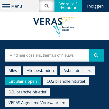
Word lid /
Inloggen
donateur
Alles
Alle bestanden
Asbestdossiers
Circulair slopen
CO2 brancheinitiatief
SCL brancheinitiatief
VERAS Algemene Voorwaarden