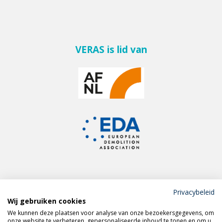
VERAS is lid van
Privacybeleid
Wij gebruiken cookies
Meld je aan voor de
We kunnen deze plaatsen voor analyse van onze bezoekersgegevens, om
VERAS nieuwsbrief
onze website te verbeteren, gepersonaliseerde inhoud te tonen en om u