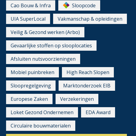
Cao Bouw & Infra
Sloopcode
UIA SuperLocal
Vakmanschap & opleidingen
Veilig & Gezond werken (Arbo)
Gevaarlijke stoffen op slooplocaties
Afsluiten nutsvoorzieningen
Mobiel puinbreken
High Reach Slopen
Sloopregelgeving
Marktonderzoek EIB
Europese Zaken
Verzekeringen
Loket Gezond Ondernemen
EDA Award
Circulaire bouwmaterialen