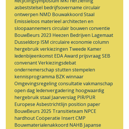
Recyclingsymposium
MKI
herziening
asbeststelsel
bedrijfsovername
circulair
ontwerpen
NMD
Bouwakkoord Staal
Emissieloos materieel
architecten en
sloopaannemers
circulair bouwen
conventie
BouwBeurs 2023
Heezen Bedrijven
Lagemaat
Dusseldorp ISM
circulaire economie
column
hergebruik
verkiezingen
Tweede Kamer
ledenbijeenkomst
EDA Award
prijsvraag
SEB
convenant
Verkiezingsdebat
ondernemerschap
stutten
stempelen
kennisprogramma
BZK
winnaar
Omgevingsregeling
consultatie
vakmanschap
open dag
ledenvergadering
hoogwaardig
hergebruik
staal
Jaarverslag
PIR/PUR
Europese Asbestrichtlijn
position paper
BouwBeurs 2025
Transitieteam
NPCE
hardhout
Coöperatie Insert
CMP
Bouwmaterialenakkoord
NAHB
Japanse