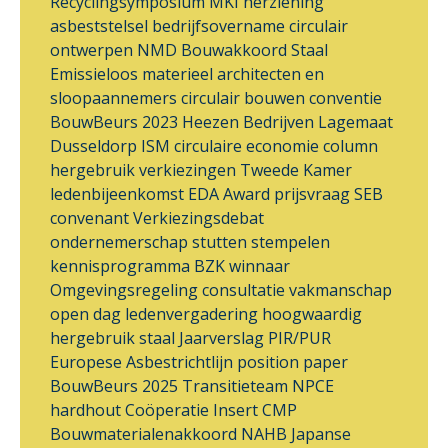
Recyclingsymposium
MKI
herziening
asbeststelsel
bedrijfsovername
circulair
ontwerpen
NMD
Bouwakkoord Staal
Emissieloos materieel
architecten en
sloopaannemers
circulair bouwen
conventie
BouwBeurs 2023
Heezen Bedrijven
Lagemaat
Dusseldorp ISM
circulaire economie
column
hergebruik
verkiezingen
Tweede Kamer
ledenbijeenkomst
EDA Award
prijsvraag
SEB
convenant
Verkiezingsdebat
ondernemerschap
stutten
stempelen
kennisprogramma
BZK
winnaar
Omgevingsregeling
consultatie
vakmanschap
open dag
ledenvergadering
hoogwaardig
hergebruik
staal
Jaarverslag
PIR/PUR
Europese Asbestrichtlijn
position paper
BouwBeurs 2025
Transitieteam
NPCE
hardhout
Coöperatie Insert
CMP
Bouwmaterialenakkoord
NAHB
Japanse