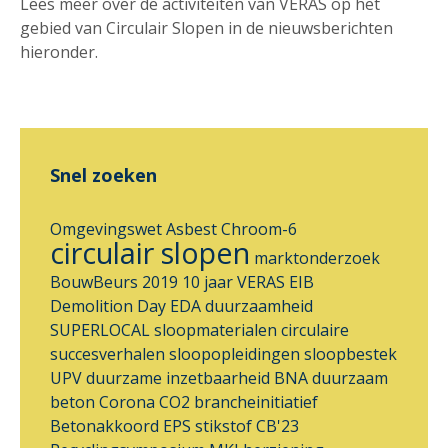
Lees meer over de activiteiten van VERAS op het
gebied van Circulair Slopen in de nieuwsberichten
hieronder.
Snel zoeken
Omgevingswet
Asbest
Chroom-6
circulair slopen
marktonderzoek
BouwBeurs 2019
10 jaar VERAS
EIB
Demolition Day
EDA
duurzaamheid
SUPERLOCAL
sloopmaterialen
circulaire
succesverhalen
sloopopleidingen
sloopbestek
UPV
duurzame inzetbaarheid
BNA
duurzaam
beton
Corona
CO2 brancheinitiatief
Betonakkoord
EPS
stikstof
CB'23