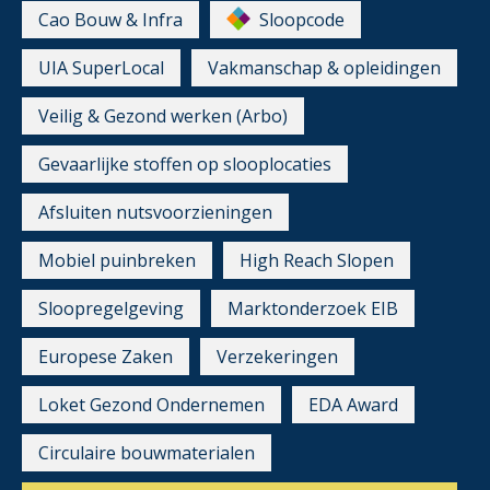
Cao Bouw & Infra
Sloopcode
UIA SuperLocal
Vakmanschap & opleidingen
Veilig & Gezond werken (Arbo)
Gevaarlijke stoffen op slooplocaties
Afsluiten nutsvoorzieningen
Mobiel puinbreken
High Reach Slopen
Sloopregelgeving
Marktonderzoek EIB
Europese Zaken
Verzekeringen
Loket Gezond Ondernemen
EDA Award
Circulaire bouwmaterialen