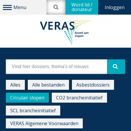
Word lid /
Inloggen
donateur
Alles
Alle bestanden
Asbestdossiers
Circulair slopen
CO2 brancheinitiatief
SCL brancheinitiatief
VERAS Algemene Voorwaarden