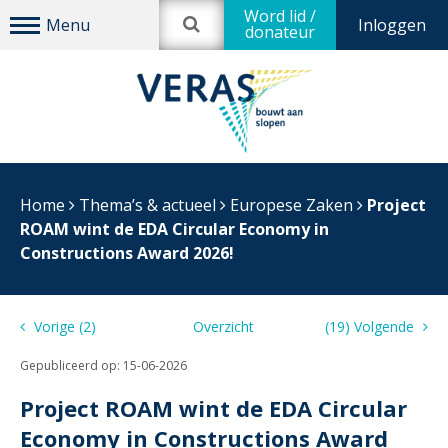
Word lid /
Inloggen
donateur
Home
Thema’s & actueel
Europese Zaken
Project
ROAM wint de EDA Circular Economy in
Constructions Award 2026!
Vorige (2)
Overzicht
(19) Volgende
Gepubliceerd op:
15-06-2026
Project ROAM wint de EDA Circular
Economy in Constructions Award