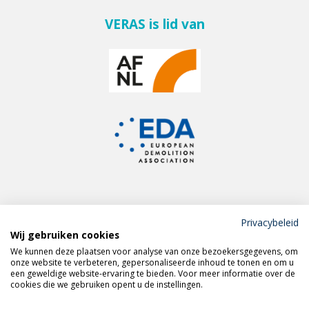
VERAS is lid van
Privacybeleid
Wij gebruiken cookies
Meld je aan voor de
We kunnen deze plaatsen voor analyse van onze bezoekersgegevens, om
VERAS nieuwsbrief
onze website te verbeteren, gepersonaliseerde inhoud te tonen en om u
een geweldige website-ervaring te bieden. Voor meer informatie over de
cookies die we gebruiken opent u de instellingen.
Volg VERAS op
LinkedIn