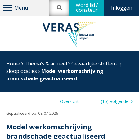
Word lid /
Inloggen
donateur
Home
Thema’s & actueel
Gevaarlijke stoffen op
slooplocaties
Model werkomschrijving
brandschade geactualiseerd
Vorige (0)
Overzicht
(15) Volgende
Gepubliceerd op:
08-07-2026
Model werkomschrijving
brandschade geactualiseerd