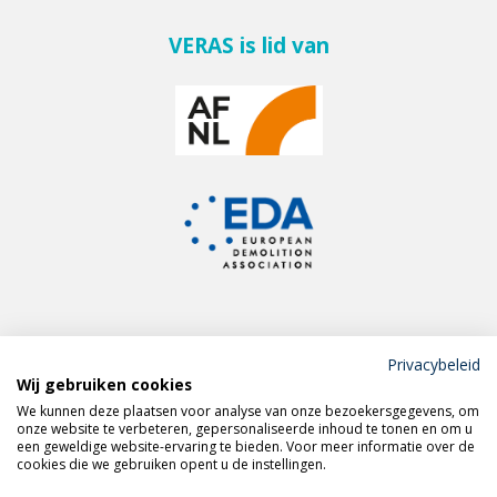
VERAS is lid van
Privacybeleid
Wij gebruiken cookies
Meld je aan voor de
We kunnen deze plaatsen voor analyse van onze bezoekersgegevens, om
VERAS nieuwsbrief
onze website te verbeteren, gepersonaliseerde inhoud te tonen en om u
een geweldige website-ervaring te bieden. Voor meer informatie over de
cookies die we gebruiken opent u de instellingen.
Volg VERAS op