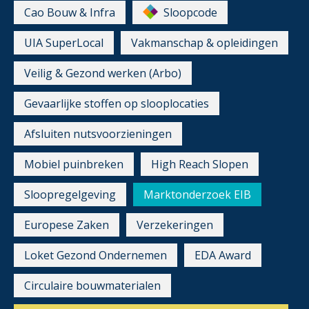
Cao Bouw & Infra
Sloopcode
UIA SuperLocal
Vakmanschap & opleidingen
Veilig & Gezond werken (Arbo)
Gevaarlijke stoffen op slooplocaties
Afsluiten nutsvoorzieningen
Mobiel puinbreken
High Reach Slopen
Sloopregelgeving
Marktonderzoek EIB
Europese Zaken
Verzekeringen
Loket Gezond Ondernemen
EDA Award
Circulaire bouwmaterialen