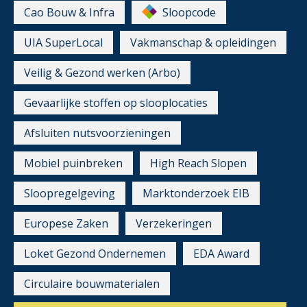
Cao Bouw & Infra
Sloopcode
UIA SuperLocal
Vakmanschap & opleidingen
Veilig & Gezond werken (Arbo)
Gevaarlijke stoffen op slooplocaties
Afsluiten nutsvoorzieningen
Mobiel puinbreken
High Reach Slopen
Sloopregelgeving
Marktonderzoek EIB
Europese Zaken
Verzekeringen
Loket Gezond Ondernemen
EDA Award
Circulaire bouwmaterialen