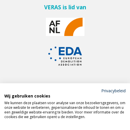
VERAS is lid van
Privacybeleid
Wij gebruiken cookies
Meld je aan voor de
We kunnen deze plaatsen voor analyse van onze bezoekersgegevens, om
VERAS nieuwsbrief
onze website te verbeteren, gepersonaliseerde inhoud te tonen en om u
een geweldige website-ervaring te bieden. Voor meer informatie over de
cookies die we gebruiken opent u de instellingen.
Volg VERAS op
LinkedIn