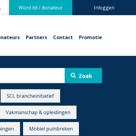
Word lid / donateur
Inloggen
nateurs
Partners
Contact
Promotie
SCL brancheinitiatief
Vakmanschap & opleidingen
ningen
Mobiel puinbreken