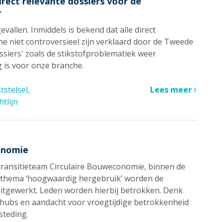
rect relevante dossiers voor de
r
evallen. Inmiddels is bekend dat alle direct
e niet controversieel zijn verklaard door de Tweede
ossiers' zoals de stikstofproblematiek weer
 is voor onze branche.
tstelsel
Lees meer
tlijn
onomie
 transitieteam Circulaire Bouweconomie, binnen de
t thema ‘hoogwaardig hergebruik’ worden de
 uitgewerkt. Leden worden hierbij betrokken. Denk
-hubs en aandacht voor vroegtijdige betrokkenheid
steding.