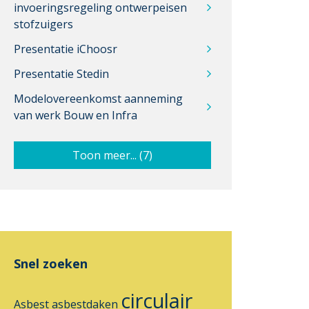
invoeringsregeling ontwerpeisen
stofzuigers
Presentatie iChoosr
Presentatie Stedin
Modelovereenkomst aanneming
van werk Bouw en Infra
Toon meer... (7)
Snel zoeken
circulair
Asbest
asbestdaken