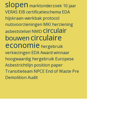
slopen
marktonderzoek
10 jaar
VERAS
EIB
certificatieschema
EDA
hijskraan-werkbak
protocol
nutsvoorzieningen
MKI
herziening
circulair
asbeststelsel
NMD
circulaire
bouwen
economie
hergebruik
verkiezingen
EDA Award
winnaar
hoogwaardig hergebruik
Europese
Asbestrichtlijn
position paper
Transitieteam
NPCE
End of Waste
Pre
Demolition Audit