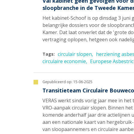
Val kabinet geen gevolgen voor di
sloopbranche in de Tweede Kame
Het kabinet-Schoof is op dinsdag 3 juni g
belangrijke dossiers voor de sloopbranch
Kamer. Dat laat onverlet dat de 'grote d
vertraging oplopen, hetgeen ook nadelig
circulair slopen
herziening asbes
Tags:
circulaire economie
Europese Asbestrich
Gepubliceerd op:
15-06-2025
Transitieteam Circulaire Bouwec
VERAS werkt sinds vorig jaar mee in het
VRO-aanpak circulair slopen. Binnen he
komende anderhalf jaar drie actielijnen
aan een nationale kaart van hergebruik
van sloopaannemers en circulaire aanbe