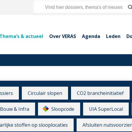
Thema’s & actueel
Over VERAS
Agenda
Leden
Do
ssiers
Circulair slopen
CO2 brancheinitiatief
Bouw & Infra
Sloopcode
UIA SuperLocal
rlijke stoffen op slooplocaties
Afsluiten nutsvoorzie