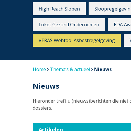
High Reach Slopen
Sloopregelgevin
Loket Gezond Ondernemen
EDA Aw
VERAS Webtool Asbestregelgeving
Home
Thema’s & actueel
Nieuws
Nieuws
Hieronder treft u (nieuws)berichten die niet 
dossiers.
Artikelen