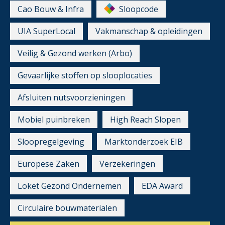
Cao Bouw & Infra
Sloopcode
UIA SuperLocal
Vakmanschap & opleidingen
Veilig & Gezond werken (Arbo)
Gevaarlijke stoffen op slooplocaties
Afsluiten nutsvoorzieningen
Mobiel puinbreken
High Reach Slopen
Sloopregelgeving
Marktonderzoek EIB
Europese Zaken
Verzekeringen
Loket Gezond Ondernemen
EDA Award
Circulaire bouwmaterialen