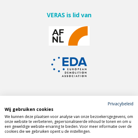
VERAS is lid van
Privacybeleid
Wij gebruiken cookies
Meld je aan voor de
We kunnen deze plaatsen voor analyse van onze bezoekersgegevens, om
VERAS nieuwsbrief
onze website te verbeteren, gepersonaliseerde inhoud te tonen en om u
een geweldige website-ervaring te bieden. Voor meer informatie over de
cookies die we gebruiken opent u de instellingen.
Volg VERAS op