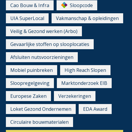
Cao Bouw & Infra
Sloopcode
UIA SuperLocal
Vakmanschap & opleidingen
Veilig & Gezond werken (Arbo)
Gevaarlijke stoffen op slooplocaties
Afsluiten nutsvoorzieningen
Mobiel puinbreken
High Reach Slopen
Sloopregelgeving
Marktonderzoek EIB
Europese Zaken
Verzekeringen
Loket Gezond Ondernemen
EDA Award
Circulaire bouwmaterialen