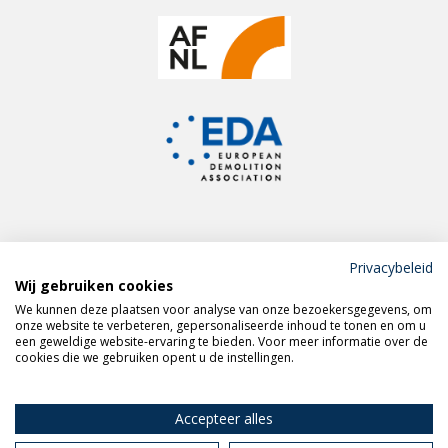
Privacybeleid
Wij gebruiken cookies
Meld je aan voor de
We kunnen deze plaatsen voor analyse van onze bezoekersgegevens, om
VERAS nieuwsbrief
onze website te verbeteren, gepersonaliseerde inhoud te tonen en om u
een geweldige website-ervaring te bieden. Voor meer informatie over de
cookies die we gebruiken opent u de instellingen.
Volg VERAS op
LinkedIn
Accepteer alles