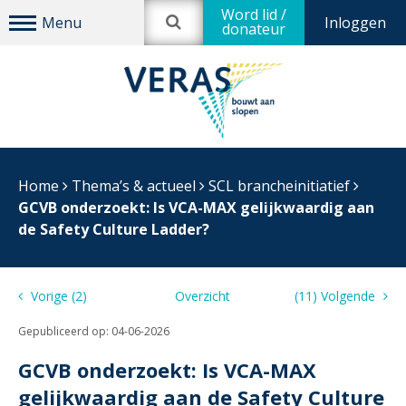
Word lid /
Inloggen
donateur
Home
Thema’s & actueel
SCL brancheinitiatief
GCVB onderzoekt: Is VCA-MAX gelijkwaardig aan
de Safety Culture Ladder?
Vorige (2)
Overzicht
(11) Volgende
Gepubliceerd op:
04-06-2026
GCVB onderzoekt: Is VCA-MAX
gelijkwaardig aan de Safety Culture