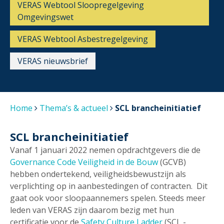
VERAS Webtool Sloopregelgeving
Omgevingswet
VERAS Webtool Asbestregelgeving
VERAS nieuwsbrief
Home
Thema’s & actueel
SCL brancheinitiatief
SCL brancheinitiatief
Vanaf 1 januari 2022 nemen opdrachtgevers die de
Governance Code Veiligheid in de Bouw
(GCVB)
hebben ondertekend, veiligheidsbewustzijn als
verplichting op in aanbestedingen of contracten. Dit
gaat ook voor sloopaannemers spelen. Steeds meer
leden van VERAS zijn daarom bezig met hun
certificatie voor de
Safety Culture Ladder
(SCL -