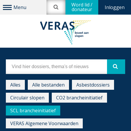
Word lid /
Inloggen
donateur
Alles
Alle bestanden
Asbestdossiers
Circulair slopen
CO2 brancheinitiatief
SCL brancheinitiatief
VERAS Algemene Voorwaarden