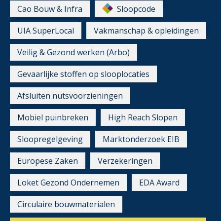
Cao Bouw & Infra
Sloopcode
UIA SuperLocal
Vakmanschap & opleidingen
Veilig & Gezond werken (Arbo)
Gevaarlijke stoffen op slooplocaties
Afsluiten nutsvoorzieningen
Mobiel puinbreken
High Reach Slopen
Sloopregelgeving
Marktonderzoek EIB
Europese Zaken
Verzekeringen
Loket Gezond Ondernemen
EDA Award
Circulaire bouwmaterialen