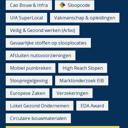
Cao Bouw & Infra
Sloopcode
UIA SuperLocal
Vakmanschap & opleidingen
Veilig & Gezond werken (Arbo)
Gevaarlijke stoffen op slooplocaties
Afsluiten nutsvoorzieningen
Mobiel puinbreken
High Reach Slopen
Sloopregelgeving
Marktonderzoek EIB
Europese Zaken
Verzekeringen
Loket Gezond Ondernemen
EDA Award
Circulaire bouwmaterialen