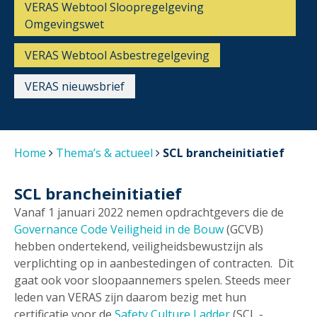
VERAS Webtool Sloopregelgeving
Omgevingswet
VERAS Webtool Asbestregelgeving
VERAS nieuwsbrief
Home
Thema’s & actueel
SCL brancheinitiatief
SCL brancheinitiatief
Vanaf 1 januari 2022 nemen opdrachtgevers die de
Governance Code Veiligheid in de Bouw
(GCVB)
hebben ondertekend, veiligheidsbewustzijn als
verplichting op in aanbestedingen of contracten. Dit
gaat ook voor sloopaannemers spelen. Steeds meer
leden van VERAS zijn daarom bezig met hun
certificatie voor de
Safety Culture Ladder
(SCL -