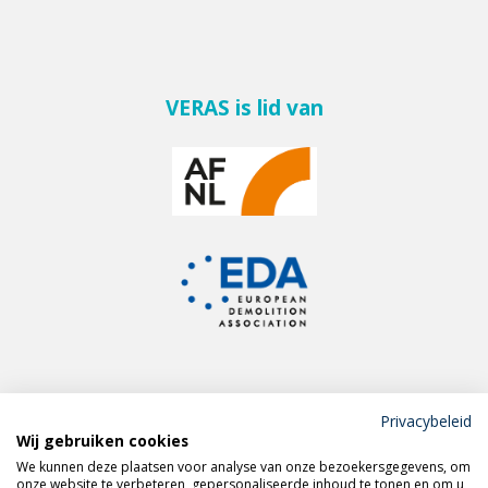
VERAS is lid van
Privacybeleid
Wij gebruiken cookies
Meld je aan voor de
We kunnen deze plaatsen voor analyse van onze bezoekersgegevens, om
VERAS nieuwsbrief
onze website te verbeteren, gepersonaliseerde inhoud te tonen en om u