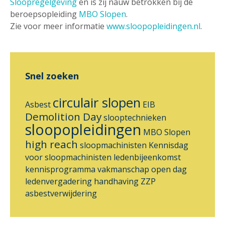
Sloopregelgeving
en is zij nauw betrokken bij de
beroepsopleiding
MBO Slopen
.
Zie voor meer informatie
www.sloopopleidingen.nl
.
Snel zoeken
circulair slopen
Asbest
EIB
Demolition Day
slooptechnieken
sloopopleidingen
MBO Slopen
high reach
sloopmachinisten
Kennisdag
voor sloopmachinisten
ledenbijeenkomst
kennisprogramma
vakmanschap
open dag
ledenvergadering
handhaving ZZP
asbestverwijdering