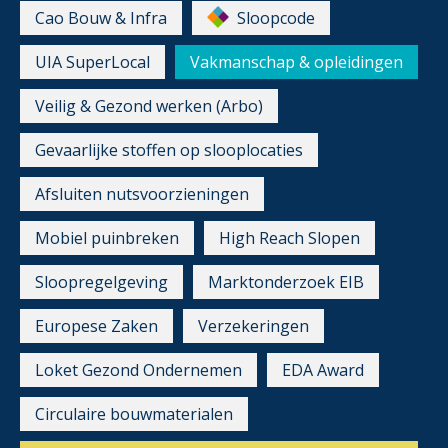
Cao Bouw & Infra
Sloopcode
UIA SuperLocal
Vakmanschap & opleidingen
Veilig & Gezond werken (Arbo)
Gevaarlijke stoffen op slooplocaties
Afsluiten nutsvoorzieningen
Mobiel puinbreken
High Reach Slopen
Sloopregelgeving
Marktonderzoek EIB
Europese Zaken
Verzekeringen
Loket Gezond Ondernemen
EDA Award
Circulaire bouwmaterialen