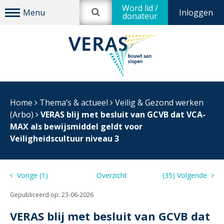
Word lid /
Inloggen
donateur
Home
Thema’s & actueel
Veilig & Gezond werken
(Arbo)
VERAS blij met besluit van GCVB dat VCA-
MAX als bewijsmiddel geldt voor
Veiligheidscultuur niveau 3
Vorige (1)
Overzicht
(35) Volgende
Gepubliceerd op:
23-06-2026
VERAS blij met besluit van GCVB dat