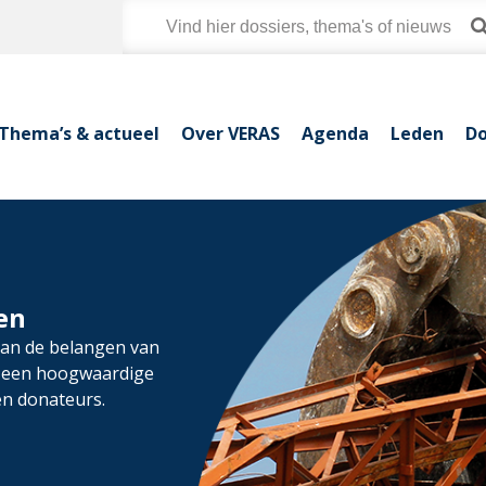
Thema’s & actueel
Over VERAS
Agenda
Leden
Do
en
van de belangen van
n een hoogwaardige
en donateurs.