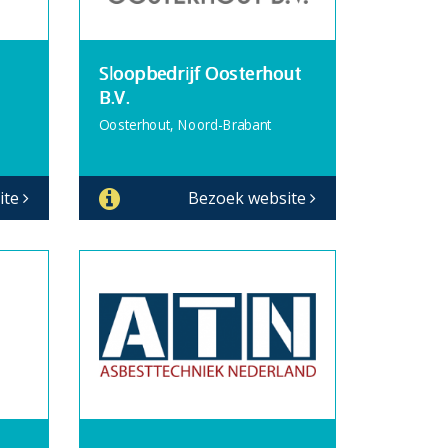
Sloopbedrijf Oosterhout
B.V.
Oosterhout, Noord-Brabant
ite
Bezoek website