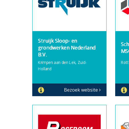
Struijk Sloop- en
Sch
grondwerken Nederland
MS
B.V.
Krimpen aan den Lek, Zuid-
Rott
Holland
Bezoek website