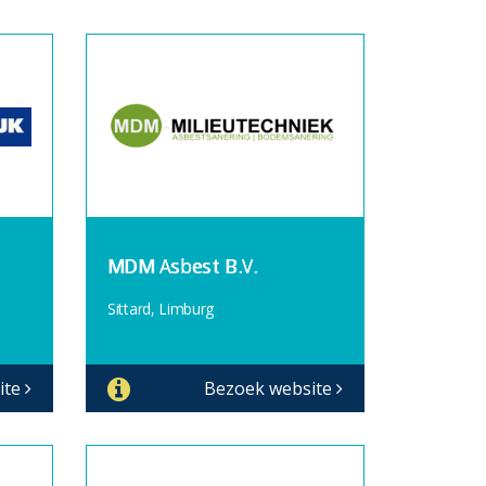
MDM Asbest B.V.
Sittard, Limburg
ite
Bezoek website