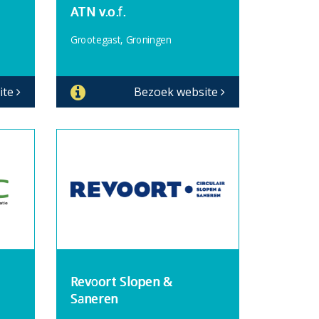
ATN v.o.f.
Grootegast, Groningen
ite
Bezoek website
Revoort Slopen &
Saneren