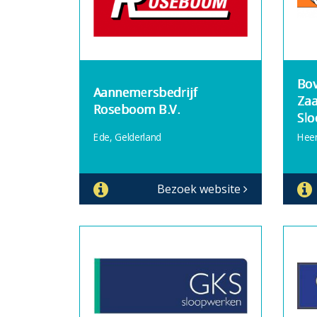
Bov
Aannemersbedrijf
Zaa
Roseboom B.V.
Slo
Ede, Gelderland
Heer
Bezoek website