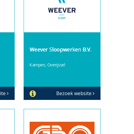
Weever Sloopwerken B.V.
Kampen, Overijssel
ite
Bezoek website