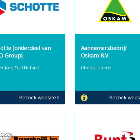
otte (onderdeel van
Aannemersbedrijf
O Group)
Oskam B.V.
erdam, Zuid-Holland
Utrecht, Utrecht
Bezoek website
Bezoek webs