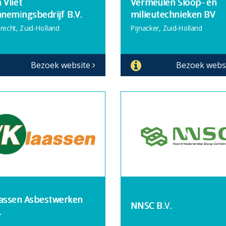
 Vliet
Vermeulen Sloop- en
nemingsbedrijf B.V.
milieutechnieken BV
drecht, Zuid-Holland
Pijnacker, Zuid-Holland
Bezoek website
Bezoek webs
assen Asbestwerken
NNSC B.V.
.