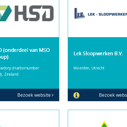
 (onderdeel van MSO
Lek Sloopwerken B.V.
up)
uwdorp (Harbornumber
Woerden, Utrecht
), Zeeland
Bezoek website
Bezoek webs