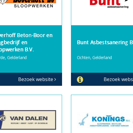
erhoff Beton-Boor en
gbedrijf en
Bunt Asbestsanering B.
opwerken B.V.
de, Gelderland
Ochten, Gelderland
Bezoek website
Bezoek webs