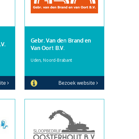
Gebr. Van den Brand en
V.
Van Oort B.V.
Uden, Noord-Brabant
ite
Bezoek website