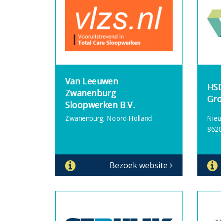
Van Leeuwen
HSD
Zwanenburg
Gro
Sloopwerken B.V.
Zwanenburg, Noord-Holland
Nie
8620
Bezoek website