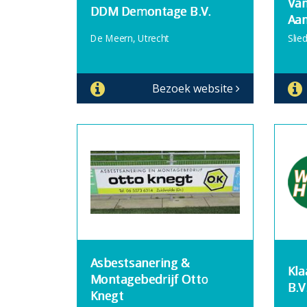
Van
DDM Demontage B.V.
Aan
De Meern, Utrecht
Slie
Bezoek website
Asbestsanering &
Kla
Montagebedrijf Otto
B.V
Knegt