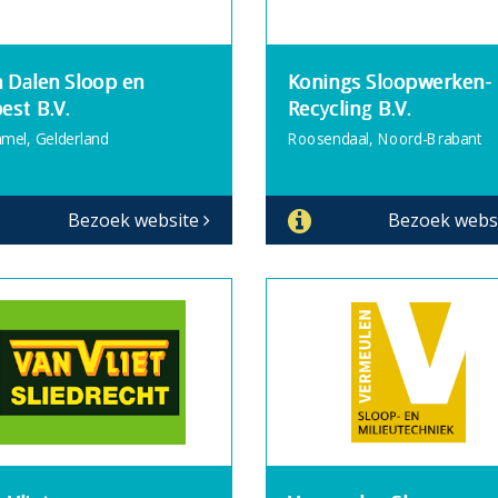
 Dalen Sloop en
Konings Sloopwerken-
est B.V.
Recycling B.V.
el, Gelderland
Roosendaal, Noord-Brabant
Bezoek website
Bezoek webs