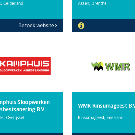
k, Gelderland
Assen, Drenthe
Bezoek website
mphuis Sloopwerken
WMR Rinsumageest B.V
sbestsanering B.V.
le, Overijssel
Rinsumageest, Friesland