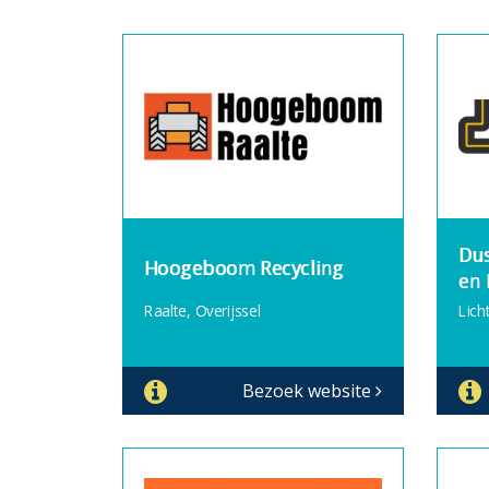
Dus
Hoogeboom Recycling
en 
Raalte, Overijssel
Lich
Bezoek website