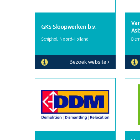
Van
GKS Sloopwerken b.v.
Asb
Schiphol, Noord-Holland
Bemm
Bezoek website