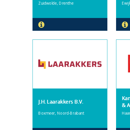
Zuidwolde, Drenthe
Ewij
Ka
J.H. Laarakkers B.V.
& A
Boxmeer, Noord-Brabant
Haar