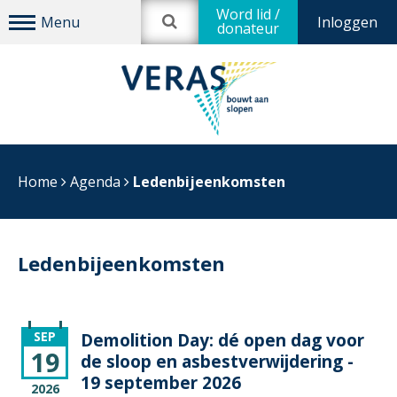
Word lid /
Inloggen
donateur
Home
Agenda
Ledenbijeenkomsten
Ledenbijeenkomsten
SEP
Demolition Day: dé open dag voor
19
de sloop en asbestverwijdering
-
19 september 2026
2026