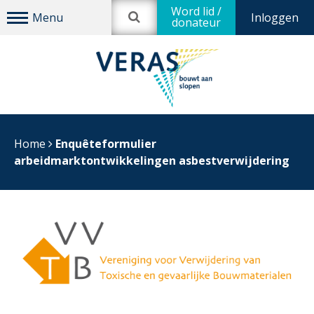
Word lid /
Inloggen
donateur
Home
Enquêteformulier
arbeidmarktontwikkelingen asbestverwijdering