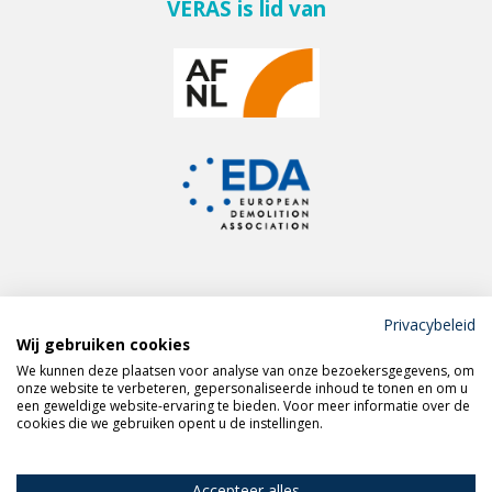
VERAS is lid van
Privacybeleid
Wij gebruiken cookies
Meld je aan voor de
We kunnen deze plaatsen voor analyse van onze bezoekersgegevens, om
VERAS nieuwsbrief
onze website te verbeteren, gepersonaliseerde inhoud te tonen en om u
een geweldige website-ervaring te bieden. Voor meer informatie over de
cookies die we gebruiken opent u de instellingen.
Volg VERAS op
LinkedIn
Accepteer alles