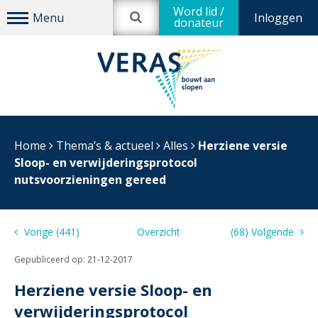
Word lid /
Inloggen
donateur
Home
Thema’s & actueel
Alles
Herziene versie
Sloop- en verwijderingsprotocol
nutsvoorzieningen gereed
Vorige (441)
Overzicht
(68) Volgende
Gepubliceerd op:
21-12-2017
Herziene versie Sloop- en
verwijderingsprotocol