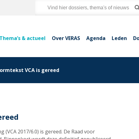
Thema’s & actueel
Over VERAS
Agenda
Leden
Do
ormtekst VCA is gereed
ereed
ng (VCA 2017/6.0) is gereed. De Raad voor