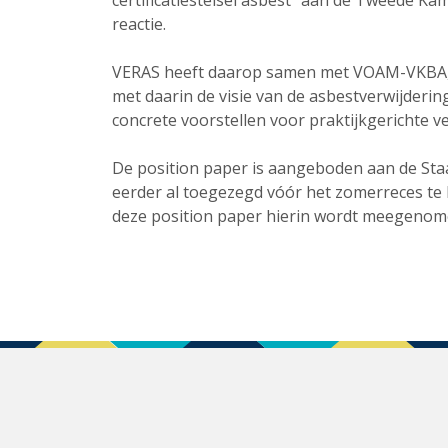
certificatiestelsel asbest” aan de Tweede Ka
reactie.
VERAS heeft daarop samen met VOAM-VKBA, 
met daarin de visie van de asbestverwijderin
concrete voorstellen voor praktijkgerichte 
De position paper is aangeboden aan de Staa
eerder al toegezegd vóór het zomerreces te 
deze position paper hierin wordt meegenom