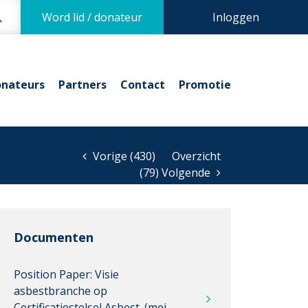
Word lid / donateur
Inloggen
nateurs
Partners
Contact
Promotie
Vorige (430)
Overzicht
(79) Volgende
Documenten
Position Paper: Visie
asbestbranche op
Certificatiestelsel Asbest. (mei