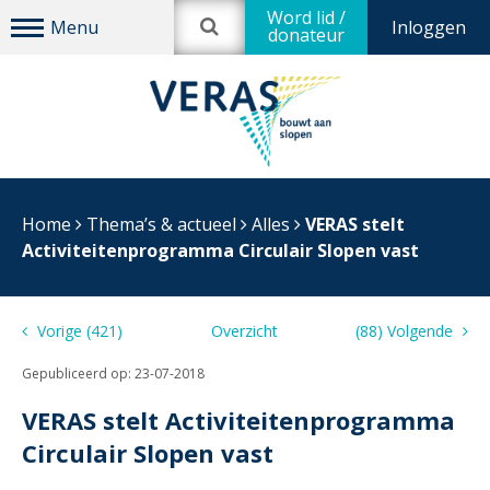
Word lid /
Inloggen
donateur
Home
Thema’s & actueel
Alles
VERAS stelt
Activiteitenprogramma Circulair Slopen vast
Vorige (421)
Overzicht
(88) Volgende
Gepubliceerd op:
23-07-2018
VERAS stelt Activiteitenprogramma
Circulair Slopen vast