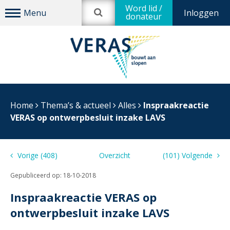
Word lid /
Inloggen
donateur
Home
Thema’s & actueel
Alles
Inspraakreactie
VERAS op ontwerpbesluit inzake LAVS
Vorige (408)
Overzicht
(101) Volgende
Gepubliceerd op:
18-10-2018
Inspraakreactie VERAS op
ontwerpbesluit inzake LAVS