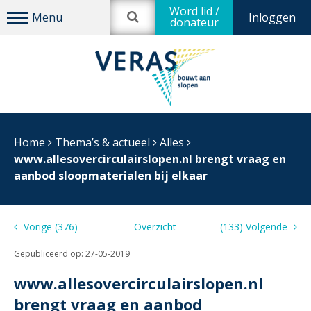
Word lid /
Inloggen
donateur
Home
Thema’s & actueel
Alles
www.allesovercirculairslopen.nl brengt vraag en
aanbod sloopmaterialen bij elkaar
Vorige (376)
Overzicht
(133) Volgende
Gepubliceerd op:
27-05-2019
www.allesovercirculairslopen.nl
brengt vraag en aanbod