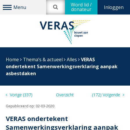
Word lid /
Inloggen
donateur
Home
Thema’s & actueel
Alles
VERAS
ondertekent Samenwerkingsverklaring aanpak
asbestdaken
Vorige (337)
Overzicht
(172) Volgende
Gepubliceerd op:
02-03-2020
VERAS ondertekent
Samenwerkingsverklaring aanpak