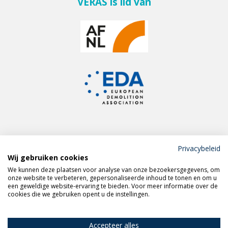
VERAS is lid van
Privacybeleid
Wij gebruiken cookies
Meld je aan voor de
We kunnen deze plaatsen voor analyse van onze bezoekersgegevens, om
VERAS nieuwsbrief
onze website te verbeteren, gepersonaliseerde inhoud te tonen en om u
een geweldige website-ervaring te bieden. Voor meer informatie over de
cookies die we gebruiken opent u de instellingen.
Volg VERAS op
LinkedIn
Accepteer alles