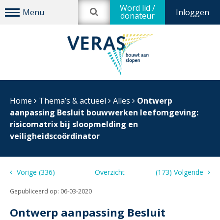
Word lid /
Inloggen
donateur
Home
Thema’s & actueel
Alles
Ontwerp
aanpassing Besluit bouwwerken leefomgeving:
risicomatrix bij sloopmelding en
veiligheidscoördinator
Vorige (336)
Overzicht
(173) Volgende
Gepubliceerd op:
06-03-2020
Ontwerp aanpassing Besluit