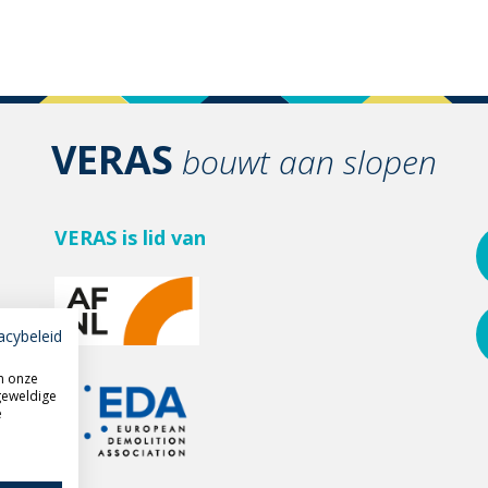
VERAS
bouwt aan slopen
VERAS is lid van
acybeleid
m onze
geweldige
e