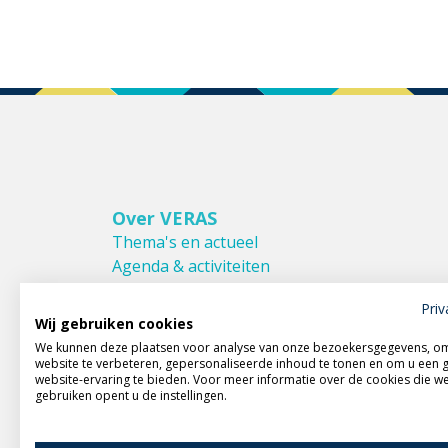
Over VERAS
Thema's en actueel
Agenda & activiteiten
Bestuur & Commissies
Priv
Leden van VERAS
Wij gebruiken cookies
Donateurs van VERAS
We kunnen deze plaatsen voor analyse van onze bezoekersgegevens, o
Huishoudelijk reglement
website te verbeteren, gepersonaliseerde inhoud te tonen en om u een 
website-ervaring te bieden. Voor meer informatie over de cookies die w
gebruiken opent u de instellingen.