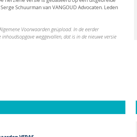
De herziene versie is gebaseerd op een uitgebreide
 mr. Serge Schuurman van VANGOUD Advocaten. Leden
e Algemene Voorwaarden geüpload. In de eerder
e inhoudsopgave weggevallen, dat is in de nieuwe versie