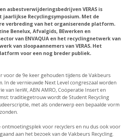
n asbestverwijderingsbedrijven VERAS is
 jaarlijkse Recyclingsymposium. Met de
re verbreding van het organiserende platform.
ine Benelux, Afvalgids, BEwerken en
sector van ENVAQUA en het recyclingnetwerk van
twerk van sloopaannemers van VERAS. Het
atform voor een nog breder publiek.
er voor de 9e keer gehouden tijdens de Vakbeurs
m. In de vernieuwde Next Level congreszaal worden
erie van IenW, ABN AMRO, Coöperatie Insert en
mst: traditiegetrouw wordt de Student Recycling
tudeerscriptie, met als onderwerp een bepaalde vorm
ezonden.
 ontmoetingsplek voor recyclers en nu dus ook voor
gaand aan het bezoek van de Vakbeurs Recycling.