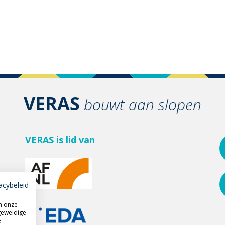
VERAS
bouwt aan slopen
VERAS is lid van
acybeleid
m onze
geweldige
e