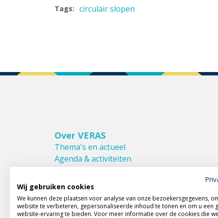
circulair slopen
Tags:
Over VERAS
Thema's en actueel
Agenda & activiteiten
Bestuur & Commissies
Priv
Leden van VERAS
Wij gebruiken cookies
Donateurs van VERAS
We kunnen deze plaatsen voor analyse van onze bezoekersgegevens, o
Huishoudelijk reglement
website te verbeteren, gepersonaliseerde inhoud te tonen en om u een 
website-ervaring te bieden. Voor meer informatie over de cookies die w