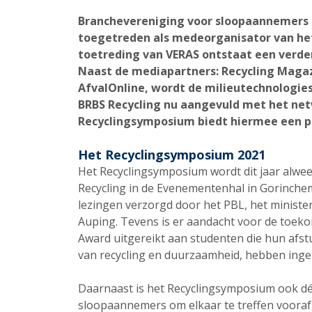
Branchevereniging voor sloopaannemers e
toegetreden als medeorganisator van het
toetreding van VERAS ontstaat een verde
Naast de mediapartners: Recycling Magaz
AfvalOnline, wordt de milieutechnologie
BRBS Recycling nu aangevuld met het ne
Recyclingsymposium biedt hiermee een pl
Het Recyclingsymposium 2021
Het Recyclingsymposium wordt dit jaar alwe
Recycling in de Evenementenhal in Gorinche
lezingen verzorgd door het PBL, het minist
Auping. Tevens is er aandacht voor de toeko
Award uitgereikt aan studenten die hun afs
van recycling en duurzaamheid, hebben ing
Daarnaast is het Recyclingsymposium ook dé
sloopaannemers om elkaar te treffen vooraf