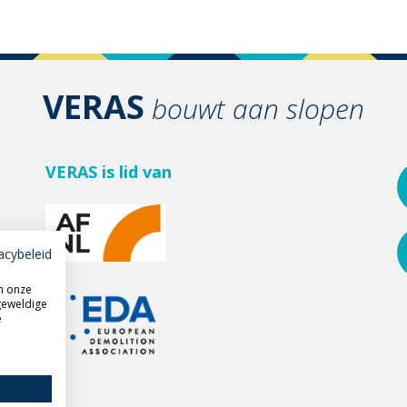
VERAS
bouwt aan slopen
VERAS is lid van
acybeleid
m onze
geweldige
e