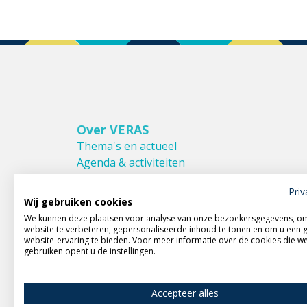
Over VERAS
Thema's en actueel
Agenda & activiteiten
Bestuur & Commissies
Priv
Leden van VERAS
Wij gebruiken cookies
Donateurs van VERAS
We kunnen deze plaatsen voor analyse van onze bezoekersgegevens, o
Huishoudelijk reglement
website te verbeteren, gepersonaliseerde inhoud te tonen en om u een 
website-ervaring te bieden. Voor meer informatie over de cookies die w
gebruiken opent u de instellingen.
Accepteer alles