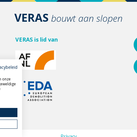
VERAS
bouwt aan slopen
VERAS is lid van
acybeleid
m onze
geweldige
e
Privacy