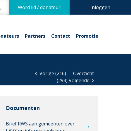
Word lid / donateur
Inloggen
nateurs
Partners
Contact
Promotie
Vorige (216)
Overzicht
(293) Volgende
Documenten
Brief RWS aan gemeenten over
LAVS en informatieplichten