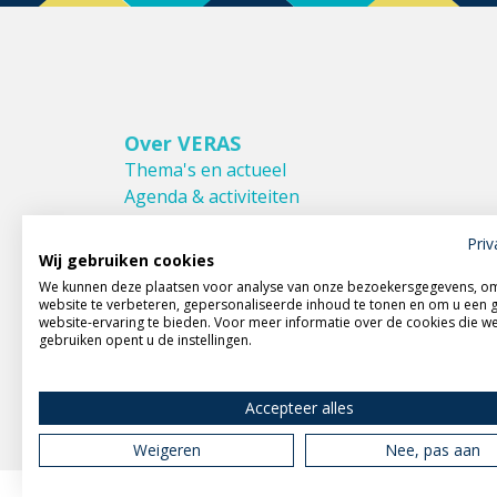
Over VERAS
Thema's en actueel
Agenda & activiteiten
Bestuur & Commissies
Priv
Leden van VERAS
Wij gebruiken cookies
Donateurs van VERAS
We kunnen deze plaatsen voor analyse van onze bezoekersgegevens, o
Huishoudelijk reglement
website te verbeteren, gepersonaliseerde inhoud te tonen en om u een 
website-ervaring te bieden. Voor meer informatie over de cookies die w
gebruiken opent u de instellingen.
Accepteer alles
Weigeren
Nee, pas aan