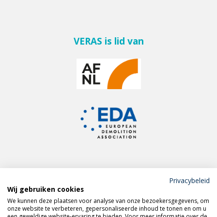
VERAS is lid van
Privacybeleid
Wij gebruiken cookies
Meld je aan voor de
We kunnen deze plaatsen voor analyse van onze bezoekersgegevens, om
VERAS nieuwsbrief
onze website te verbeteren, gepersonaliseerde inhoud te tonen en om u
een geweldige website-ervaring te bieden. Voor meer informatie over de