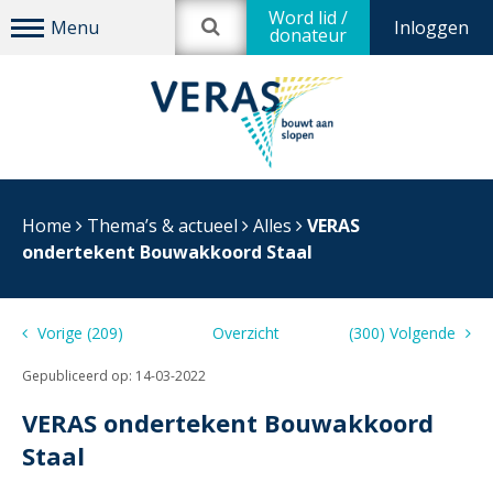
Word lid /
Inloggen
donateur
Home
Thema’s & actueel
Alles
VERAS
ondertekent Bouwakkoord Staal
Vorige (209)
Overzicht
(300) Volgende
Gepubliceerd op:
14-03-2022
VERAS ondertekent Bouwakkoord
Staal