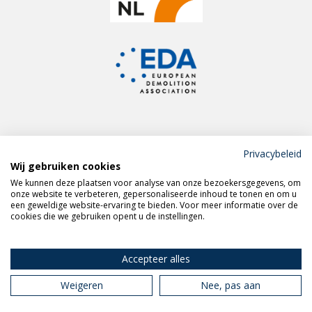
Privacybeleid
Wij gebruiken cookies
Meld je aan voor de
We kunnen deze plaatsen voor analyse van onze bezoekersgegevens, om
VERAS nieuwsbrief
onze website te verbeteren, gepersonaliseerde inhoud te tonen en om u
een geweldige website-ervaring te bieden. Voor meer informatie over de
cookies die we gebruiken opent u de instellingen.
Volg VERAS op
LinkedIn
Accepteer alles
Weigeren
Nee, pas aan
Privacy