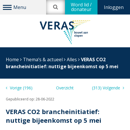
Word lid /
Inloggen
donateur
Home
Thema’s & actueel
Alles
VERAS CO2
brancheinitiatief: nuttige bijeenkomst op 5 mei
Vorige (196)
Overzicht
(313) Volgende
Gepubliceerd op:
28-06-2022
VERAS CO2 brancheinitiatief:
nuttige bijeenkomst op 5 mei